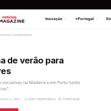
Inovação
+Portugal
E
envolver consumidores
a de verão para
res
s iniciativas na Madeira e em Porto Santo
ias”.
JULHO 21, 2023
SEM COMENTÁRIOS
2 MINS READ