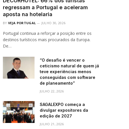
DECORHOTEL: 66% dos turistas
regressam a Portugal e aceleram
aposta na hotelaria
BY
VEJA PORTUGAL
JULHO 30, 2026
Portugal continua a reforçar a posição entre os
destinos turísticos mais procurados da Europa.
De…
“O desafio é vencer o
ceticismo natural de quem já
teve experiências menos
conseguidas com software
de planeamento”
JULHO 22, 2026
SAGALEXPO começa a
divulgar expositores da
edição de 2027
JULHO 21, 2026