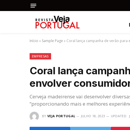
Início
»
Sample Page
»
Coral lança campanha de verão para 
EMPRESAS
Coral lança campanh
envolver consumido
Cerveja madeirense vai desenvolver diversa
“proporcionando mais e melhores experiênc
BY
VEJA PORTUGAL
JULHO 18, 2023
UPDATED: