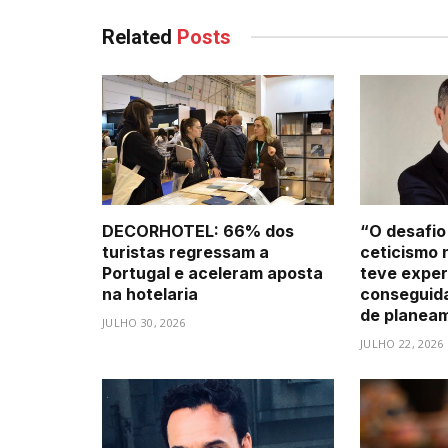
Related
Posts
DECORHOTEL: 66% dos
“O desafio
turistas regressam a
ceticismo 
Portugal e aceleram aposta
teve exper
na hotelaria
conseguid
de planea
JULHO 30, 2026
JULHO 22, 2026