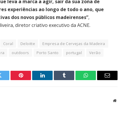
 leva a marca a agir, sair da sua zona de
es experiências ao longo de todo o ano, que
tivas dos novos públicos madeirenses”
,
veira, diretor criativo executivo da ACNE.
Coral
Deloitte
Empresa de Cervejas da Madeira
ira
outdoors
Porto Santo
portugal
Verão
Twitter
Pinterest
LinkedIn
Tumblr
WhatsApp
Email
Website