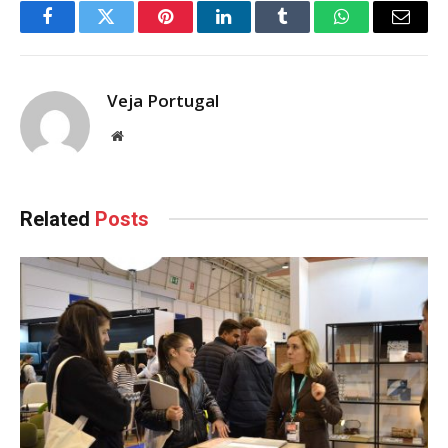
Facebook
Twitter
Pinterest
LinkedIn
Tumblr
WhatsApp
Email
Veja Portugal
Website
Related
Posts