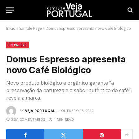
Início
»
Sample Page
»
Domus Espresso apresenta novo Café Biológico
EMPRESAS
Domus Espresso apresenta
novo Café Biológico
Novo produto biológico e orgânico garante “a
preservação da natureza e o sabor autêntico do café”,
revela a marca.
BY
VEJA PORTUGAL
OUTUBRO 18, 2022
SEM COMENTÁRIOS
1 MIN READ