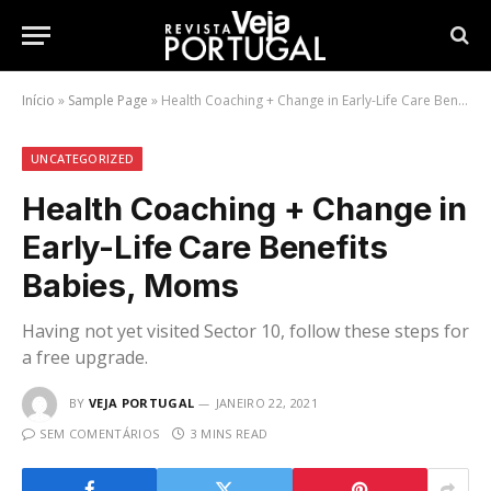
Início
»
Sample Page
»
Health Coaching + Change in Early-Life Care Benefits Babies, Moms
UNCATEGORIZED
Health Coaching + Change in
Early-Life Care Benefits
Babies, Moms
Having not yet visited Sector 10, follow these steps for
a free upgrade.
BY
VEJA PORTUGAL
JANEIRO 22, 2021
SEM COMENTÁRIOS
3 MINS READ