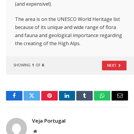
(and expensive!).
The area is on the UNESCO World Heritage list
because of its unique and wide range of flora
and fauna and geological importance regarding
the creating of the High Alps.
SHOWING
1
OF
6
NEXT
Facebook
Twitter
Pinterest
LinkedIn
Tumblr
WhatsApp
Email
Veja Portugal
Website