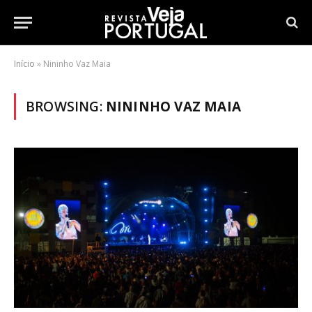
Início
»
Nininho Vaz Maia
BROWSING:
NININHO VAZ MAIA