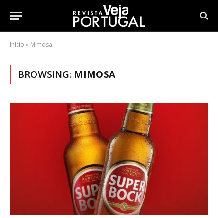
Início
»
Mimosa
BROWSING:
MIMOSA