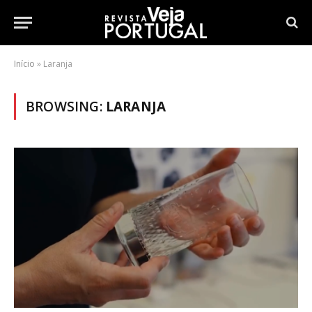
Início
»
Laranja
BROWSING:
LARANJA