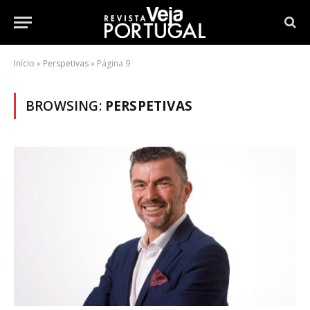
Início
»
Perspetivas
»
Página 9
BROWSING:
PERSPETIVAS