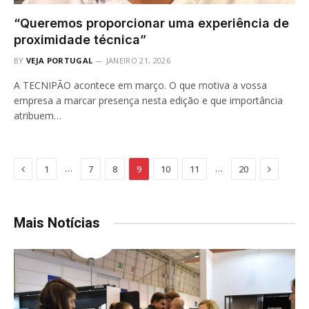
“Queremos proporcionar uma experiência de
proximidade técnica”
BY
VEJA PORTUGAL
JANEIRO 21, 2026
A TECNIPÃO acontece em março. O que motiva a vossa
empresa a marcar presença nesta edição e que importância
atribuem…
Previous
Next
…
…
1
7
8
9
10
11
20
Mais Notícias