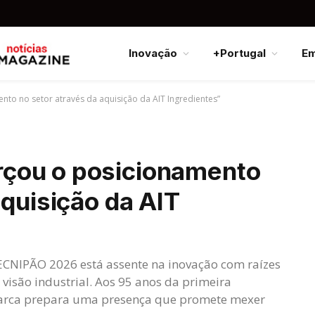
Inovação
+Portugal
E
to no setor através da aquisição da AIT Ingredientes”
çou o posicionamento
aquisição da AIT
ECNIPÃO 2026 está assente na inovação com raízes
visão industrial. Aos 95 anos da primeira
marca prepara uma presença que promete mexer