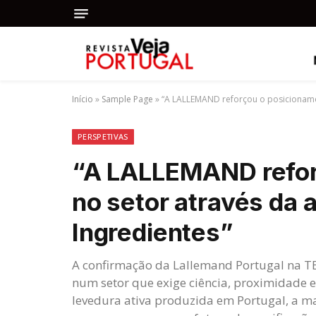
Início
»
Sample Page
»
“A LALLEMAND reforçou o posicionamen
PERSPETIVAS
“A LALLEMAND refor
no setor através da 
Ingredientes”
A confirmação da Lallemand Portugal na T
num setor que exige ciência, proximidade e 
levedura ativa produzida em Portugal, a 