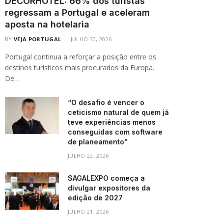
DECORHOTEL: 66% dos turistas
regressam a Portugal e aceleram
aposta na hotelaria
BY
VEJA PORTUGAL
JULHO 30, 2026
Portugal continua a reforçar a posição entre os
destinos turísticos mais procurados da Europa.
De…
“O desafio é vencer o
ceticismo natural de quem já
teve experiências menos
conseguidas com software
de planeamento”
JULHO 22, 2026
SAGALEXPO começa a
divulgar expositores da
edição de 2027
JULHO 21, 2026