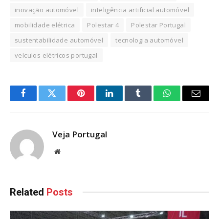
inovação automóvel
inteligência artificial automóvel
mobilidade elétrica
Polestar 4
Polestar Portugal
sustentabilidade automóvel
tecnologia automóvel
veículos elétricos portugal
Facebook
Twitter
Pinterest
LinkedIn
Tumblr
WhatsApp
Email
Veja Portugal
Website
Related
Posts