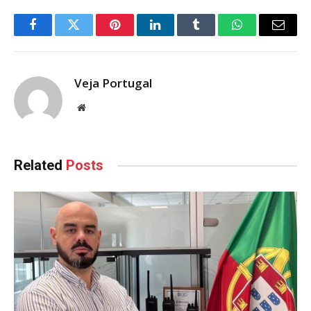
Facebook
Twitter
Pinterest
LinkedIn
Tumblr
WhatsApp
Email
Veja Portugal
Website
Related
Posts