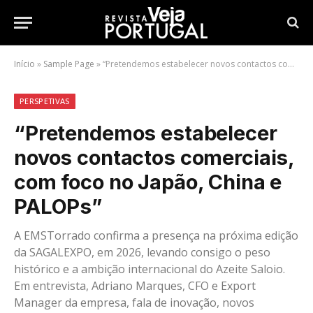
Início
»
Sample Page
»
“Pretendemos estabelecer novos contactos comerciais, com foco no Japão, China e PALOPs”
PERSPETIVAS
“Pretendemos estabelecer
novos contactos comerciais,
com foco no Japão, China e
PALOPs”
A EMSTorrado confirma a presença na próxima edição
da SAGALEXPO, em 2026, levando consigo o peso
histórico e a ambição internacional do Azeite Saloio.
Em entrevista, Adriano Marques, CFO e Export
Manager da empresa, fala de inovação, novos