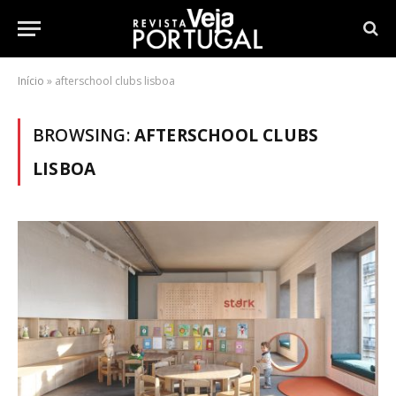
Início
»
afterschool clubs lisboa
BROWSING:
AFTERSCHOOL CLUBS
LISBOA