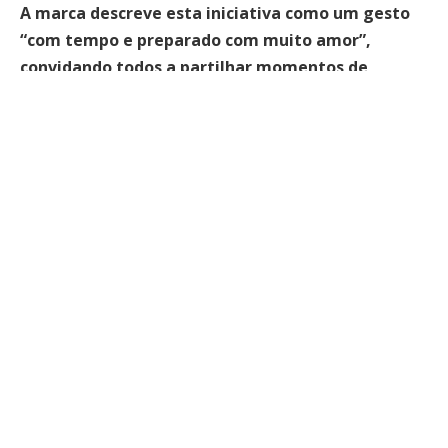
A marca descreve esta iniciativa como um gesto
“com tempo e preparado com muito amor”,
convidando todos a partilhar momentos de
tranquilidade e celebração com quem mais
importa.
Beira Douro
Beira Douro Cafés
Café
Cafés
Embalagens
Gift Bags
Natal
produtos
Sustentabilidade
Facebook
Twitter
Pinterest
LinkedIn
Tumblr
WhatsApp
Email
Veja Portugal
Website