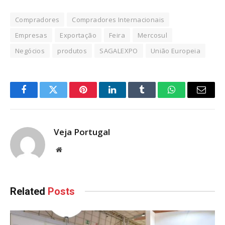
Compradores
Compradores Internacionais
Empresas
Exportação
Feira
Mercosul
Negócios
produtos
SAGALEXPO
União Europeia
Facebook
Twitter
Pinterest
LinkedIn
Tumblr
WhatsApp
Email
Veja Portugal
Website
Related
Posts