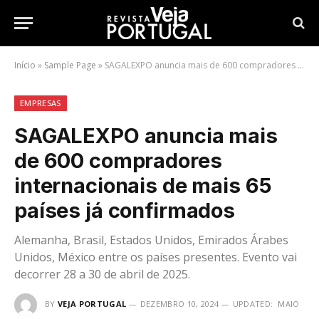
Início
»
Sample Page
»
SAGALEXPO anuncia mais de 600 compradores internacionais de mais 65 países já confirmados
EMPRESAS
SAGALEXPO anuncia mais
de 600 compradores
internacionais de mais 65
países já confirmados
Alemanha, Brasil, Estados Unidos, Emirados Árabes
Unidos, México entre os países presentes. Evento vai
decorrer 28 a 30 de abril de 2025.
BY
VEJA PORTUGAL
DEZEMBRO 10, 2024
UPDATED:
MAIO