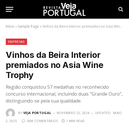
Início
»
Sample Page
»
Vinhos da Beira Interior premiados no Asia Wine Trophy
EMPRESAS
Vinhos da Beira Interior
premiados no Asia Wine
Trophy
Região conquistou 57 medalhas no reconhecido
concurso internacional, incluindo duas "Grande Ouro",
distinguindo-se pela sua qualidade.
BY
VEJA PORTUGAL
NOVEMBRO 22, 2024
UPDATED:
MAIO
2, 2025
SEM COMENTÁRIOS
1 MIN READ