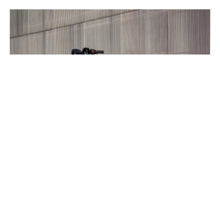
A marca portuguesa de motociclos FAMEL faz uma
nova aposta ao mercado, desta vez com um modelo
100% elétrico. A informação foi divulgada esta terça,
num evento em Lisboa, pelo CEO da empresa, Joel
Sousa, dando conta de uma ronda de investimento de