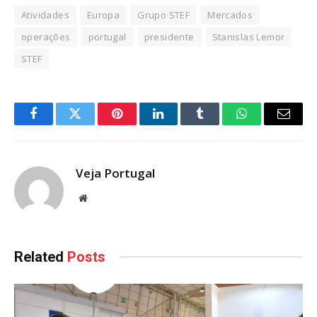
Atividades
Europa
Grupo STEF
Mercados
operações
portugal
presidente
Stanislas Lemor
STEF
Facebook
Twitter
Pinterest
LinkedIn
Tumblr
WhatsApp
Email
Veja Portugal
Website
Related
Posts