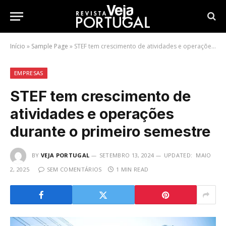
Início
»
Sample Page
»
STEF tem crescimento de atividades e operações durante o primeiro semestre
EMPRESAS
STEF tem crescimento de
atividades e operações
durante o primeiro semestre
BY
VEJA PORTUGAL
SETEMBRO 13, 2024
UPDATED:
MAIO
2, 2025
SEM COMENTÁRIOS
1 MIN READ