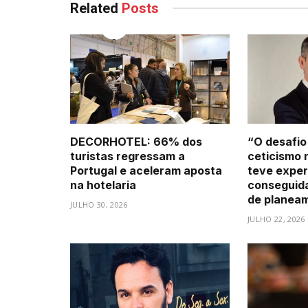
Related
Posts
DECORHOTEL: 66% dos
“O desafio
turistas regressam a
ceticismo 
Portugal e aceleram aposta
teve exper
na hotelaria
conseguid
de planea
JULHO 30, 2026
JULHO 22, 2026