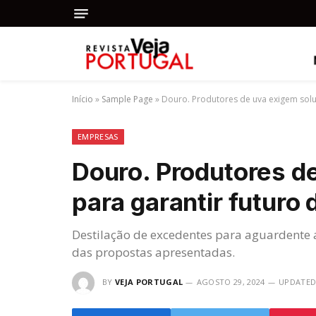
Início
»
Sample Page
»
Douro. Produtores de uva exigem solu
EMPRESAS
Douro. Produtores d
para garantir futuro 
Destilação de excedentes para aguardente a
das propostas apresentadas.
BY
VEJA PORTUGAL
AGOSTO 29, 2024
UPDATED