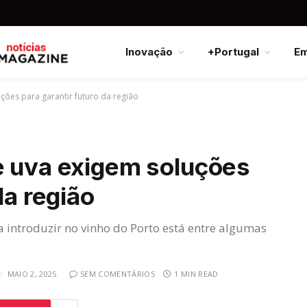
Inovação
+Portugal
E
ções para garantir futuro da região
e uva exigem soluções
da região
 introduzir no vinho do Porto está entre algumas
:
MAIO 2, 2025
SEM COMENTÁRIOS
1 MIN READ