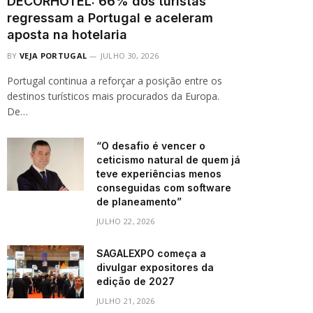
DECORHOTEL: 66% dos turistas
regressam a Portugal e aceleram
aposta na hotelaria
BY
VEJA PORTUGAL
JULHO 30, 2026
Portugal continua a reforçar a posição entre os
destinos turísticos mais procurados da Europa.
De…
“O desafio é vencer o
ceticismo natural de quem já
teve experiências menos
conseguidas com software
de planeamento”
JULHO 22, 2026
SAGALEXPO começa a
divulgar expositores da
edição de 2027
JULHO 21, 2026