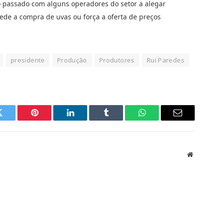
 passado com alguns operadores do setor a alegar
ede a compra de uvas ou força a oferta de preços
presidente
Produção
Produtores
Rui Paredes
Twitter
Pinterest
LinkedIn
Tumblr
WhatsApp
Email
Website