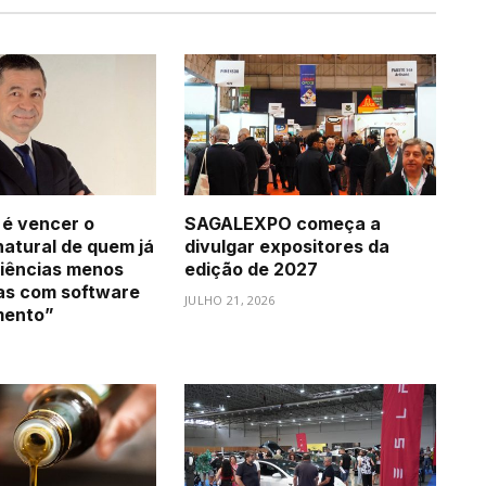
 é vencer o
SAGALEXPO começa a
natural de quem já
divulgar expositores da
iências menos
edição de 2027
as com software
JULHO 21, 2026
mento”