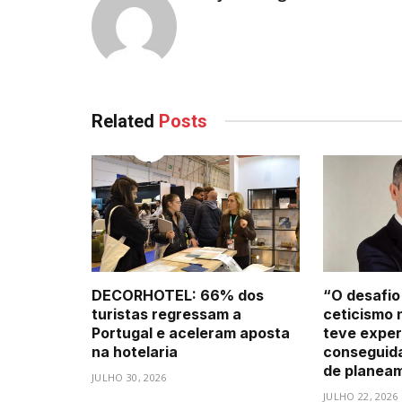
Related
Posts
DECORHOTEL: 66% dos
“O desafio
turistas regressam a
ceticismo 
Portugal e aceleram aposta
teve exper
na hotelaria
conseguid
de planea
JULHO 30, 2026
JULHO 22, 2026