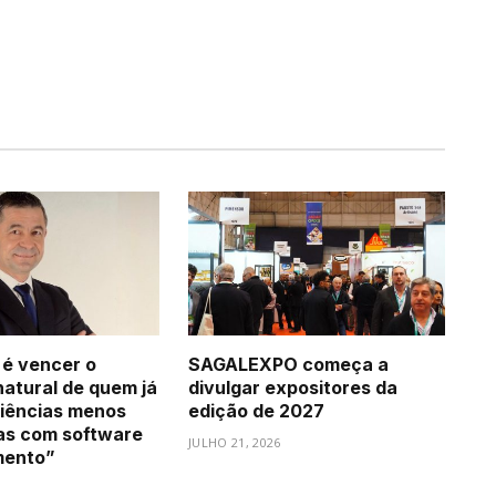
 é vencer o
SAGALEXPO começa a
natural de quem já
divulgar expositores da
iências menos
edição de 2027
as com software
JULHO 21, 2026
mento”