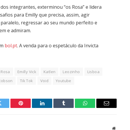
 dos integrantes, exterminou “os Rosa” e lidera
afios para Emilly que precisa, assim, agir
paralelo, regressar ao seu mundo perfeito e
cem e admiram.
 em
bol.pt
. A venda para o espetáculo da Invicta
 Rosa
Emilly Vick
Katlen
Leozinho
Lisboa
Robson
Tik Tok
Void
Youtube
Twitter
Pinterest
LinkedIn
Tumblr
WhatsApp
Email
Website