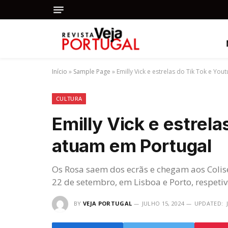
Início
»
Sample Page
»
Emilly Vick e estrelas do Tik Tok e Yo
CULTURA
Emilly Vick e estrela
atuam em Portugal
Os Rosa saem dos ecrãs e chegam aos Colis
22 de setembro, em Lisboa e Porto, respeti
BY
VEJA PORTUGAL
JULHO 15, 2024
UPDATED: