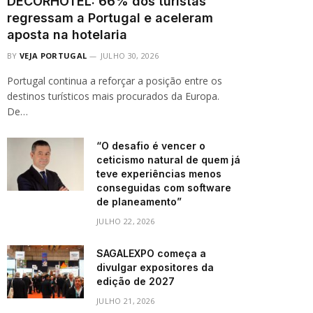
DECORHOTEL: 66% dos turistas
regressam a Portugal e aceleram
aposta na hotelaria
BY
VEJA PORTUGAL
JULHO 30, 2026
Portugal continua a reforçar a posição entre os
destinos turísticos mais procurados da Europa.
De…
“O desafio é vencer o
ceticismo natural de quem já
teve experiências menos
conseguidas com software
de planeamento”
JULHO 22, 2026
SAGALEXPO começa a
divulgar expositores da
edição de 2027
JULHO 21, 2026