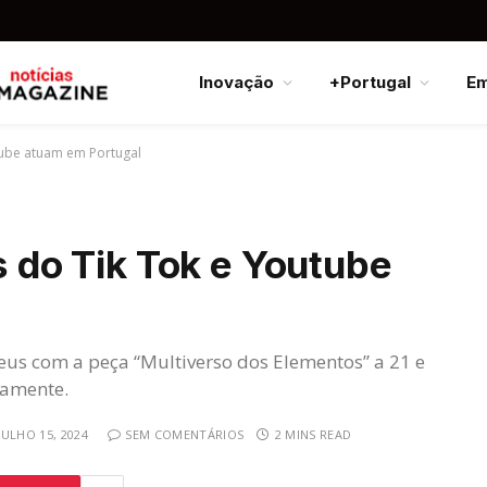
Inovação
+Portugal
E
utube atuam em Portugal
s do Tik Tok e Youtube
eus com a peça “Multiverso dos Elementos” a 21 e
vamente.
JULHO 15, 2024
SEM COMENTÁRIOS
2 MINS READ