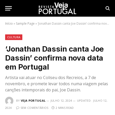
Início
»
Sample Page
»
‘Jonathan Dassin canta Joe Dassin’ confirma nova data em Portugal
CULTURA
‘Jonathan Dassin canta Joe
Dassin’ confirma nova data
em Portugal
Artista vai atuar no Coliseu dos Recreios, a 7 de
novembro, e promete levar todos numa viagem pelas
canções intemporais do pai, Joe Dassin.
BY
VEJA PORTUGAL
JULHO 12, 2024
UPDATED:
JULHO 12,
2024
SEM COMENTÁRIOS
2 MINS READ