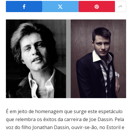
É em jeito de homenagem que surge este espetáculo
que relembra os êxitos da carreira de Joe Dassin. Pela
voz do filho Jonathan Dassin, ouvir-se-ão, no Estoril e