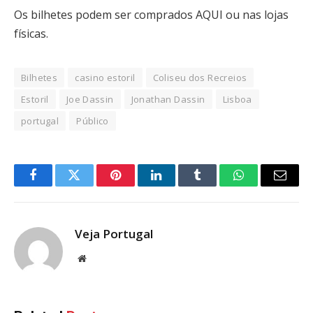
Os bilhetes podem ser comprados AQUI ou nas lojas
físicas.
Bilhetes
casino estoril
Coliseu dos Recreios
Estoril
Joe Dassin
Jonathan Dassin
Lisboa
portugal
Público
Facebook
Twitter
Pinterest
LinkedIn
Tumblr
WhatsApp
Email
Veja Portugal
Website