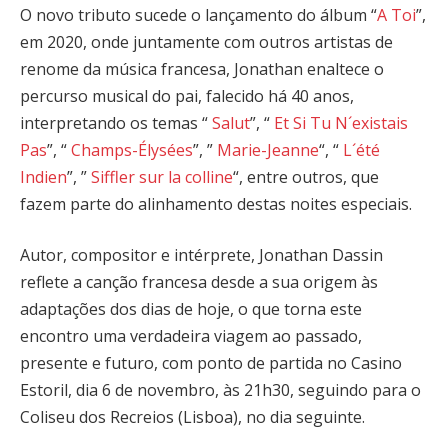
O novo tributo sucede o lançamento do álbum “
A Toi
”,
em 2020, onde juntamente com outros artistas de
renome da música francesa, Jonathan enaltece o
percurso musical do pai, falecido há 40 anos,
interpretando os temas “
Salut
”, “
Et Si Tu N´existais
Pas
”, “
Champs-Élysées
”, ”
Marie-Jeanne
“, “
L´été
Indien
”, ”
Siffler sur la colline
“, entre outros, que
fazem parte do alinhamento destas noites especiais.
Autor, compositor e intérprete, Jonathan Dassin
reflete a canção francesa desde a sua origem às
adaptações dos dias de hoje, o que torna este
encontro uma verdadeira viagem ao passado,
presente e futuro, com ponto de partida no Casino
Estoril, dia 6 de novembro, às 21h30, seguindo para o
Coliseu dos Recreios (Lisboa), no dia seguinte.