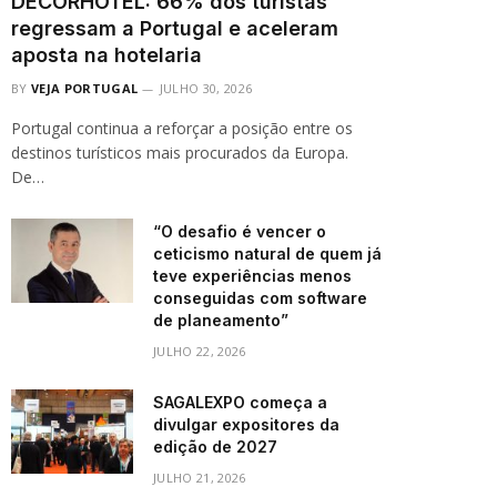
DECORHOTEL: 66% dos turistas
regressam a Portugal e aceleram
aposta na hotelaria
BY
VEJA PORTUGAL
JULHO 30, 2026
Portugal continua a reforçar a posição entre os
destinos turísticos mais procurados da Europa.
De…
“O desafio é vencer o
ceticismo natural de quem já
teve experiências menos
conseguidas com software
de planeamento”
JULHO 22, 2026
SAGALEXPO começa a
divulgar expositores da
edição de 2027
JULHO 21, 2026