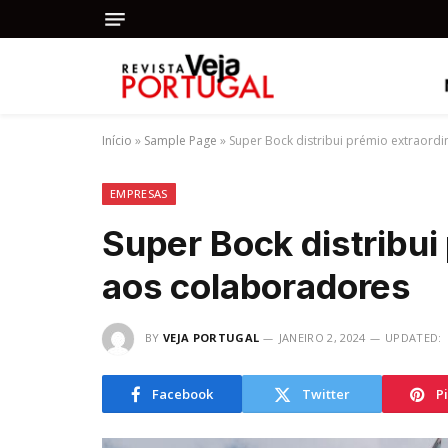
Início
»
Sample Page
»
Super Bock distribui prémio extraord
EMPRESAS
Super Bock distribui
aos colaboradores
BY
VEJA PORTUGAL
JANEIRO 2, 2024
UPDATED:
Facebook
Twitter
P