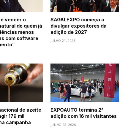
 é vencer o
SAGALEXPO começa a
natural de quem já
divulgar expositores da
iências menos
edição de 2027
as com software
JULHO 21, 2026
mento”
acional de azeite
EXPOAUTO termina 2ª
gir 179 mil
edição com 16 mil visitantes
 na campanha
JUNHO 22, 2026
6