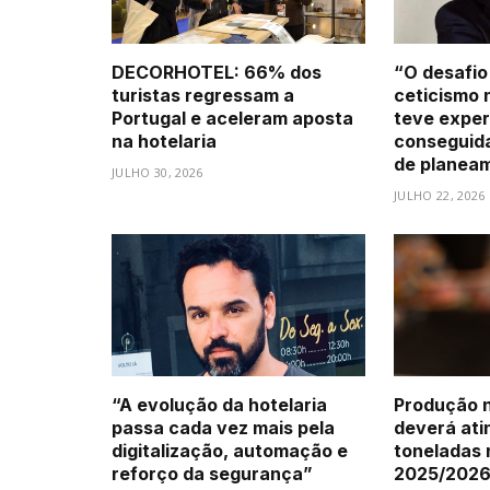
DECORHOTEL: 66% dos
“O desafio
turistas regressam a
ceticismo 
Portugal e aceleram aposta
teve exper
na hotelaria
conseguid
de planea
JULHO 30, 2026
JULHO 22, 2026
“A evolução da hotelaria
Produção n
passa cada vez mais pela
deverá atin
digitalização, automação e
toneladas
reforço da segurança”
2025/202