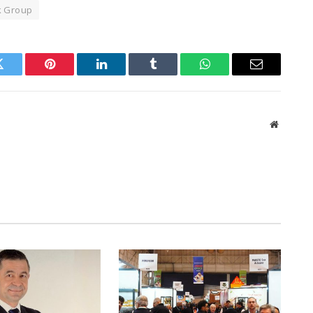
k Group
Twitter
Pinterest
LinkedIn
Tumblr
WhatsApp
Email
Website