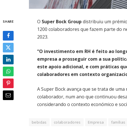
O
Super Bock Group
distribuiu um prémio
SHARE
1200 colaboradores que fazem parte do ne
2023.
“O investimento em RH é feito ao longo
empresa a prosseguir com a sua política
este apoio adicional, e com práticas 
colaboradores em contexto organizaci
A Super Bock avança que se trata de uma 
colaborador, num ano que continuou desaf
considerando o contexto económico e socia
bebidas
colaboradores
Empresa
famílias