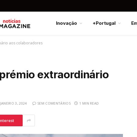
Inovação
+Portugal
E
inário aos colaboradores
 prémio extraordinário
JANEIRO 3, 2024
SEM COMENTÁRIOS
1 MIN READ
interest