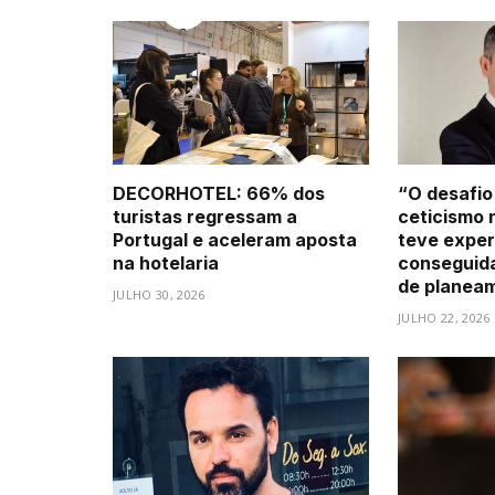
DECORHOTEL: 66% dos
“O desafio
turistas regressam a
ceticismo 
Portugal e aceleram aposta
teve exper
na hotelaria
conseguid
de planea
JULHO 30, 2026
JULHO 22, 2026