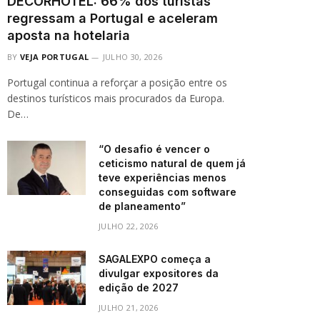
DECORHOTEL: 66% dos turistas
regressam a Portugal e aceleram
aposta na hotelaria
BY
VEJA PORTUGAL
JULHO 30, 2026
Portugal continua a reforçar a posição entre os
destinos turísticos mais procurados da Europa.
De…
“O desafio é vencer o
ceticismo natural de quem já
teve experiências menos
conseguidas com software
de planeamento”
JULHO 22, 2026
SAGALEXPO começa a
divulgar expositores da
edição de 2027
JULHO 21, 2026