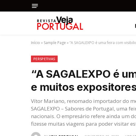
Início
»
Sample Page
»
“A SAGALEXPO é uma feira com visibili
PERSPETIVAS
“A SAGALEXPO é uma 
e muitos expositore
Vítor Mariano, renomado importador do me
SAGALEXPO – Sabores de Portugal, uma fei
nacionais. O empresário refere ainda um do
fizesse muitas viagens para poder visitar e