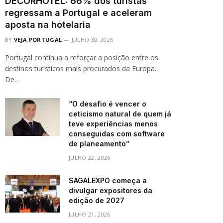
DECORHOTEL: 66% dos turistas
regressam a Portugal e aceleram
aposta na hotelaria
BY
VEJA PORTUGAL
JULHO 30, 2026
Portugal continua a reforçar a posição entre os
destinos turísticos mais procurados da Europa.
De…
“O desafio é vencer o
ceticismo natural de quem já
teve experiências menos
conseguidas com software
de planeamento”
JULHO 22, 2026
SAGALEXPO começa a
divulgar expositores da
edição de 2027
JULHO 21, 2026