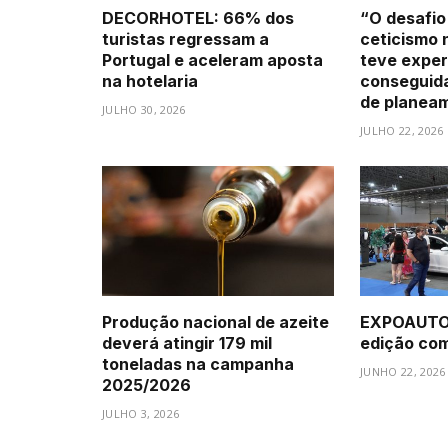
DECORHOTEL: 66% dos
“O desafio
turistas regressam a
ceticismo 
Portugal e aceleram aposta
teve exper
na hotelaria
conseguid
de planea
JULHO 30, 2026
JULHO 22, 2026
Produção nacional de azeite
EXPOAUTO 
deverá atingir 179 mil
edição com 
toneladas na campanha
JUNHO 22, 2026
2025/2026
JULHO 3, 2026