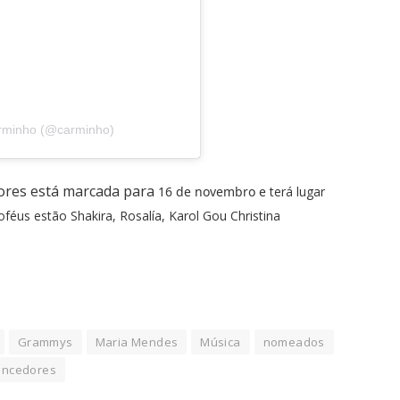
arminho (@carminho)
dores está marcada para
16 de novembro e
terá lugar
oféus estão Shakira, Rosalía, Karol Gou Christina
Grammys
Maria Mendes
Música
nomeados
encedores