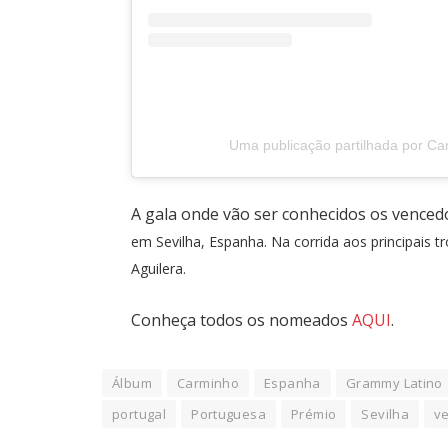
Uma publicação partilhada por C
A gala onde vão ser conhecidos os vence
em Sevilha, Espanha. Na corrida aos principais tr
Aguilera.
Conheça todos os nomeados
AQUI
.
Álbum
Carminho
Espanha
Grammy Latino
portugal
Portuguesa
Prémio
Sevilha
v