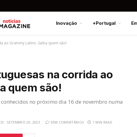
Inovação
+Portugal
E
ida ao Grammy Latino. Saiba quem são!
tuguesas na corrida ao
ba quem são!
r conhecidos no próximo dia 16 de novembro numa
ED:
SETEMBRO 20, 2023
SEM COMENTÁRIOS
1 MIN READ