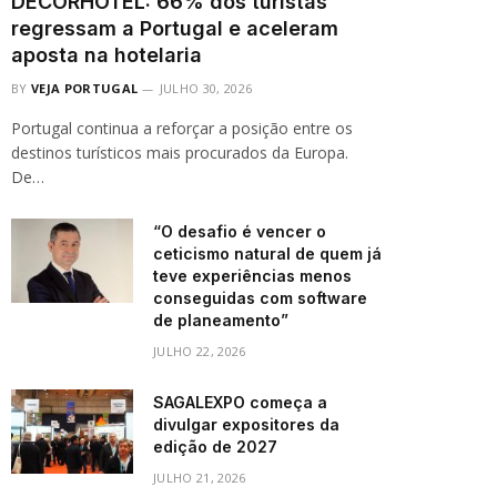
DECORHOTEL: 66% dos turistas
regressam a Portugal e aceleram
aposta na hotelaria
BY
VEJA PORTUGAL
JULHO 30, 2026
Portugal continua a reforçar a posição entre os
destinos turísticos mais procurados da Europa.
De…
“O desafio é vencer o
ceticismo natural de quem já
teve experiências menos
conseguidas com software
de planeamento”
JULHO 22, 2026
SAGALEXPO começa a
divulgar expositores da
edição de 2027
JULHO 21, 2026