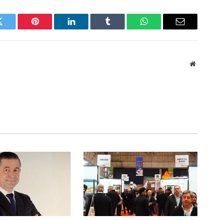
Twitter
Pinterest
LinkedIn
Tumblr
WhatsApp
Email
Website