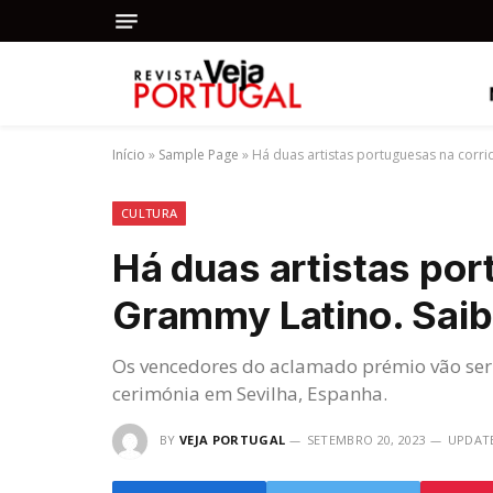
Início
»
Sample Page
»
Há duas artistas portuguesas na corr
CULTURA
Há duas artistas por
Grammy Latino. Sai
Os vencedores do aclamado prémio vão se
cerimónia em Sevilha, Espanha.
BY
VEJA PORTUGAL
SETEMBRO 20, 2023
UPDAT