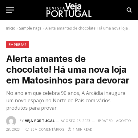
Início
»
Sample Page
»
Alerta amantes de chocolate! Há uma nova loja em Matosinhos para devorar
EMPRESAS
Alerta amantes de
chocolate! Há uma nova loja
em Matosinhos para devorar
No ano em que celebra 90 anos, A Arcádia inaugura
um novo espaço no Norte do País com vários
produtos para provar.
BY
VEJA PORTUGAL
AGOSTO 25, 2023
UPDATED:
AGOSTO
28, 2023
SEM COMENTÁRIOS
1 MIN READ