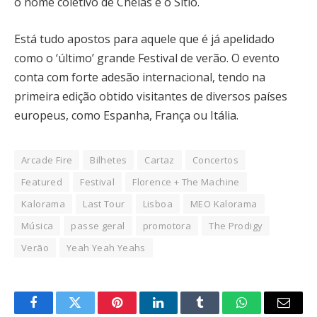
o nome coletivo de Chelas é o Sítio.
Está tudo apostos para aquele que é já apelidado
como o ‘último’ grande Festival de verão. O evento
conta com forte adesão internacional, tendo na
primeira edição obtido visitantes de diversos países
europeus, como Espanha, França ou Itália.
Arcade Fire
Bilhetes
Cartaz
Concertos
Featured
Festival
Florence + The Machine
Kalorama
Last Tour
Lisboa
MEO Kalorama
Música
passe geral
promotora
The Prodigy
Verão
Yeah Yeah Yeahs
Facebook
Twitter
Pinterest
LinkedIn
Tumblr
WhatsApp
Email