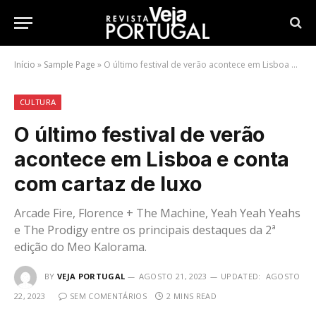
Início
»
Sample Page
»
O último festival de verão acontece em Lisboa e conta com cartaz de luxo
CULTURA
O último festival de verão
acontece em Lisboa e conta
com cartaz de luxo
Arcade Fire, Florence + The Machine, Yeah Yeah Yeahs
e The Prodigy entre os principais destaques da 2ª
edição do Meo Kalorama.
BY
VEJA PORTUGAL
AGOSTO 21, 2023
UPDATED:
AGOSTO
22, 2023
SEM COMENTÁRIOS
2 MINS READ