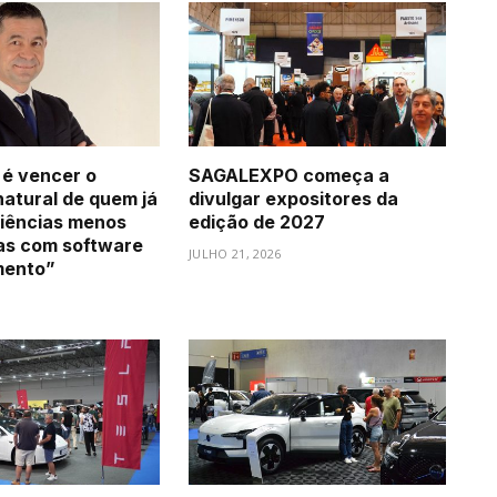
 é vencer o
SAGALEXPO começa a
natural de quem já
divulgar expositores da
iências menos
edição de 2027
as com software
JULHO 21, 2026
mento”