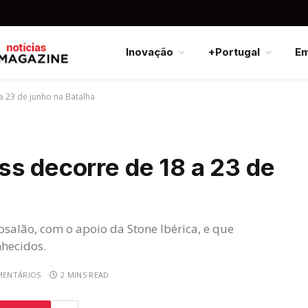
Inovação
+Portugal
E
a 23 de junho na Batalha
ss decorre de 18 a 23 de
salão, com o apoio da Stone Ibérica, e que
nhecidos.
MENTÁRIOS
2 MINS READ