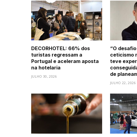
DECORHOTEL: 66% dos
“O desafio
turistas regressam a
ceticismo 
Portugal e aceleram aposta
teve exper
na hotelaria
conseguid
de planea
JULHO 30, 2026
JULHO 22, 2026