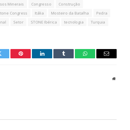
rsos Minerais
Congresso
Construção
Stone Congress
Itália
Mosteiro da Batalha
Pedra
onal
Setor
STONE Ibérica
tecnologia
Turquia
Twitter
Pinterest
LinkedIn
Tumblr
WhatsApp
Email
Website