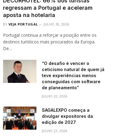
DECORHOTEL: 66% dos turistas
regressam a Portugal e aceleram
aposta na hotelaria
BY
VEJA PORTUGAL
JULHO 30, 2026
Portugal continua a reforçar a posição entre os
destinos turísticos mais procurados da Europa.
De…
“O desafio é vencer o
ceticismo natural de quem já
teve experiências menos
conseguidas com software
de planeamento”
JULHO 22, 2026
SAGALEXPO começa a
divulgar expositores da
edição de 2027
JULHO 21, 2026