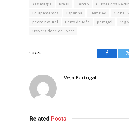
Assimagra
Brasil
Centro
Cluster dos Recu
Equipamentos
Espanha
Featured
Global 
pedra natural
Porto de Mós
portugal
regi
Universidade de Évora
SHARE.
Facebook
Veja Portugal
Related
Posts