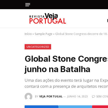
Início
»
Sample Page
»
Global Stone Congress decorre de 18 
UNCATEGORIZED
Global Stone Congre
junho na Batalha
Uma das ações do evento terá lugar na Expo
contará com a presença de arquitetos reco
BY
VEJA PORTUGAL
JUNHO 14, 2023
SEM CO