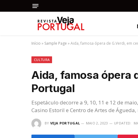
Início
»
Sample Page
»
Aida, famosa ópera de G.Verdi, em ce
CULTURA
Aida, famosa ópera 
Portugal
Espetáculo decorre a 9, 10, 11 e 12 de maio,
Casino Estoril e Centro de Artes de Águeda,
BY
VEJA PORTUGAL
MAIO 2, 2023
UPDATED:
MA