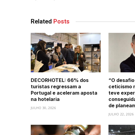
Related
Posts
DECORHOTEL: 66% dos
“O desafio
turistas regressam a
ceticismo 
Portugal e aceleram aposta
teve exper
na hotelaria
conseguid
de planea
JULHO 30, 2026
JULHO 22, 2026