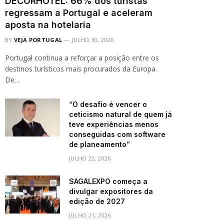
DECORHOTEL: 66% dos turistas
regressam a Portugal e aceleram
aposta na hotelaria
BY
VEJA PORTUGAL
JULHO 30, 2026
Portugal continua a reforçar a posição entre os
destinos turísticos mais procurados da Europa.
De…
“O desafio é vencer o
ceticismo natural de quem já
teve experiências menos
conseguidas com software
de planeamento”
JULHO 22, 2026
SAGALEXPO começa a
divulgar expositores da
edição de 2027
JULHO 21, 2026