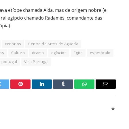
ava etíope chamada Aida, mas de origem nobre (e
neral egípcio chamado Radamés, comandante das
ópia).
cenários
Centro de Artes de Águeda
os
Cultura
drama
egípcios
Egito
espetáculo
portugal
Visit Portugal
Twitter
Pinterest
LinkedIn
Tumblr
WhatsApp
Email
Website