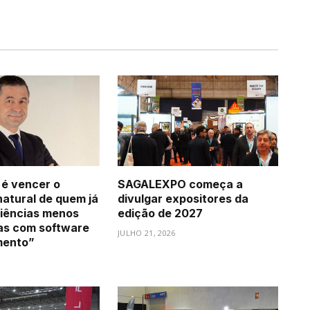
 é vencer o
SAGALEXPO começa a
natural de quem já
divulgar expositores da
iências menos
edição de 2027
as com software
JULHO 21, 2026
mento”