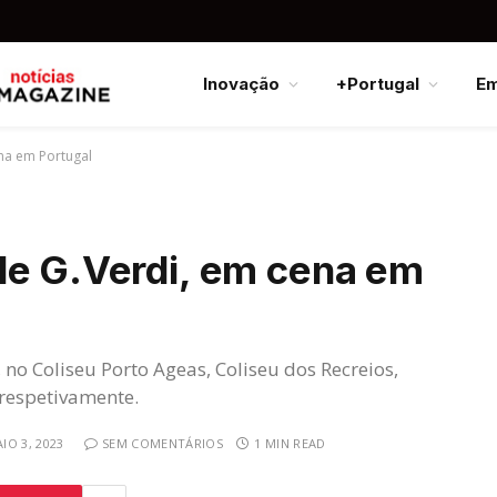
Inovação
+Portugal
E
na em Portugal
de G.Verdi, em cena em
 no Coliseu Porto Ageas, Coliseu dos Recreios,
 respetivamente.
IO 3, 2023
SEM COMENTÁRIOS
1 MIN READ