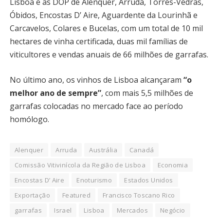
Lisboa e as DOP de Alenquer, Arruda, Torres-Vedras,
Óbidos, Encostas D’ Aire, Aguardente da Lourinhã e
Carcavelos, Colares e Bucelas, com um total de 10 mil
hectares de vinha certificada, duas mil famílias de
viticultores e vendas anuais de 66 milhões de garrafas.
No último ano, os vinhos de Lisboa alcançaram
“o
melhor ano de sempre”
, com mais 5,5 milhões de
garrafas colocadas no mercado face ao período
homólogo.
Alenquer
Arruda
Austrália
Canadá
Comissão Vitivinícola da Região de Lisboa
Economia
Encostas D’ Aire
Enoturismo
Estados Unidos
Exportação
Featured
Francisco Toscano Rico
garrafas
Israel
Lisboa
Mercados
Negócio