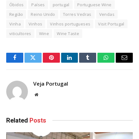
Óbidos
Países
portugal
Portuguese Wine
Região
Reino Unido
Torres Vedras
Vendas
Vinha
Vinhos
Vinhos portugueses
Visit Portugal
viticultores
Wine
Wine Taste
Facebook
Twitter
Pinterest
LinkedIn
Tumblr
WhatsApp
Email
Veja Portugal
Website
Related
Posts