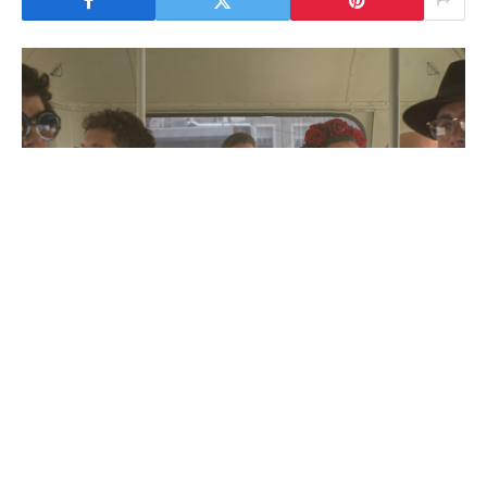
César Mourão apresenta o primeiro álbum de
originais ‘Talvez Não Seja Nada’, para 6 de abril,
antecedendo a semana dos concertos de estreia: a
15
de abril no Sagres Campo Pequeno, em Lisboa
, e
28