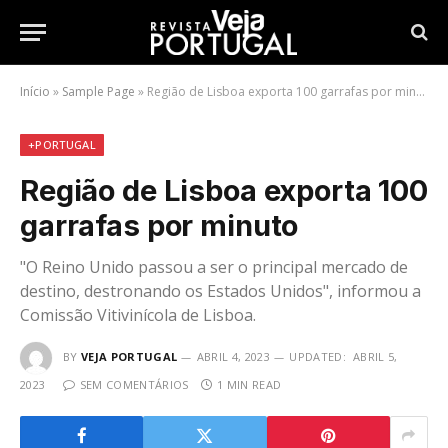
Início
»
Sample Page
»
Região de Lisboa exporta 100 garrafas por minuto
+PORTUGAL
Região de Lisboa exporta 100
garrafas por minuto
"O Reino Unido passou a ser o principal mercado de
destino, destronando os Estados Unidos", informou a
Comissão Vitivinícola de Lisboa.
BY
VEJA PORTUGAL
ABRIL 4, 2023
UPDATED:
ABRIL 5,
2023
SEM COMENTÁRIOS
1 MIN READ