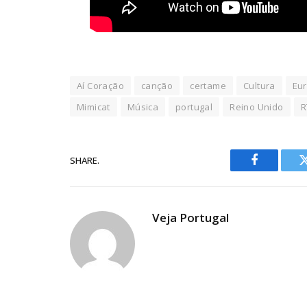
Aí Coração
canção
certame
Cultura
Eu
Mimicat
Música
portugal
Reino Unido
R
SHARE.
Facebook
Veja Portugal