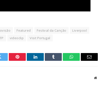
rovisão
Featured
Festival da Canção
Liverpool
TP
videoclip
Visit Portugal
Twitter
Pinterest
LinkedIn
Tumblr
WhatsApp
Email
Website