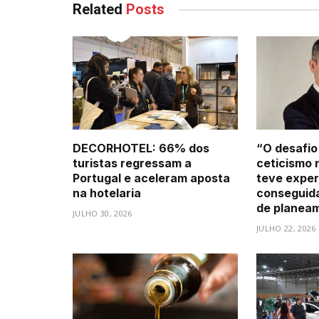
Related
Posts
DECORHOTEL: 66% dos
“O desafio
turistas regressam a
ceticismo 
Portugal e aceleram aposta
teve exper
na hotelaria
conseguid
de planea
JULHO 30, 2026
JULHO 22, 2026