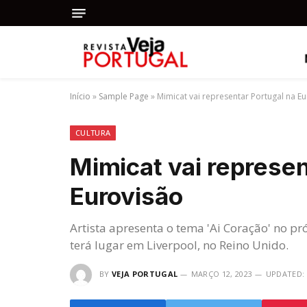
Início
»
Sample Page
»
Mimicat vai representar Portugal na E
CULTURA
Mimicat vai represen
Eurovisão
Artista apresenta o tema 'Ai Coração' no p
terá lugar em Liverpool, no Reino Unido.
BY
VEJA PORTUGAL
MARÇO 12, 2023
UPDATED: