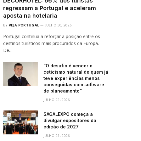
DECORHOTEL: 66% dos turistas
regressam a Portugal e aceleram
aposta na hotelaria
BY
VEJA PORTUGAL
JULHO 30, 2026
Portugal continua a reforçar a posição entre os
destinos turísticos mais procurados da Europa.
De…
“O desafio é vencer o
ceticismo natural de quem já
teve experiências menos
conseguidas com software
de planeamento”
JULHO 22, 2026
SAGALEXPO começa a
divulgar expositores da
edição de 2027
JULHO 21, 2026