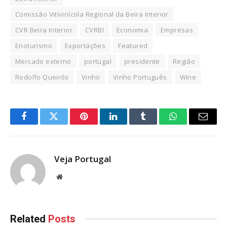
Comissão Vitivinícola Regional da Beira Interior
CVR Beira Interior
CVRBI
Economia
Empresas
Enoturismo
Exportações
Featured
Mercado externo
portugal
presidente
Região
Rodolfo Queirós
Vinho
Vinho Português
Wine
Facebook
Twitter
Pinterest
LinkedIn
Tumblr
WhatsApp
Email
Veja Portugal
Website
Related
Posts