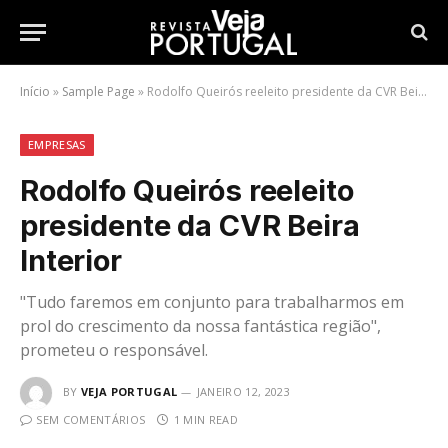
Início
»
Sample Page
»
Rodolfo Queirós reeleito presidente da CVR Beira Interior
EMPRESAS
Rodolfo Queirós reeleito
presidente da CVR Beira
Interior
"Tudo faremos em conjunto para trabalharmos em
prol do crescimento da nossa fantástica região",
prometeu o responsável.
BY
VEJA PORTUGAL
JANEIRO 12, 2023
SEM COMENTÁRIOS
1 MIN READ