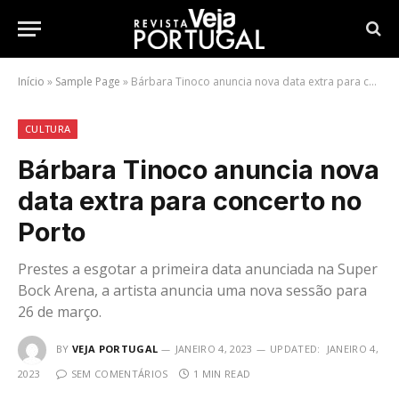
Início
»
Sample Page
»
Bárbara Tinoco anuncia nova data extra para concerto no Porto
CULTURA
Bárbara Tinoco anuncia nova
data extra para concerto no
Porto
Prestes a esgotar a primeira data anunciada na Super
Bock Arena, a artista anuncia uma nova sessão para
26 de março.
BY
VEJA PORTUGAL
JANEIRO 4, 2023
UPDATED:
JANEIRO 4,
2023
SEM COMENTÁRIOS
1 MIN READ