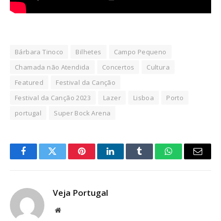
Bárbara Tinoco
Bilhetes
Campo Pequeno
Chamada não Atendida
Concertos
Cultura
Featured
Festival da Canção
Festival da Canção 2023
Lazer
Lisboa
Porto
portugal
Super Bock Arena
Facebook
Twitter
Pinterest
LinkedIn
Tumblr
WhatsApp
Email
Veja Portugal
Website