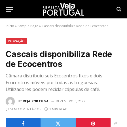
Início
»
Sample Page
»
Cascais disponibiliza Rede de Ecocentros
INOVAÇÃO
Cascais disponibiliza Rede
de Ecocentros
Câmara distribuiu seis Ecocentros fixos e dois
Ecocentros móveis por todas as freguesias.
Utilizadores podem reciclar cápsulas de café.
BY
VEJA PORTUGAL
DEZEMBRO 5, 2022
SEM COMENTÁRIOS
1 MIN READ