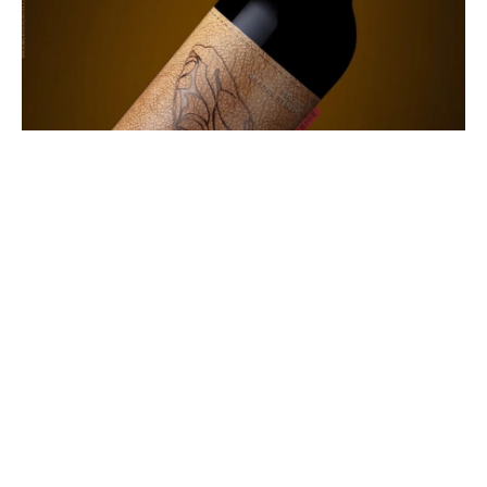
A Mateus & Sequeira Vinhos anunciou o lançamento
de um novo vinho: o Gravuras do Côa Grande Reserva
2019.
Um vinho tinto com características únicas, resultado
da seleção
“dos melhores talhões de Touriga