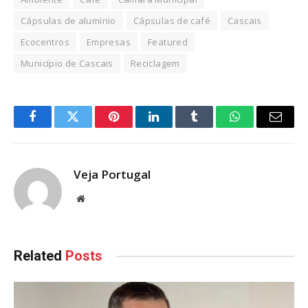
Cápsulas de alumínio
Cápsulas de café
Cascais
Ecocentros
Empresas
Featured
Município de Cascais
Reciclagem
Facebook
Twitter
Pinterest
LinkedIn
Tumblr
WhatsApp
Email
Veja Portugal
Website
Related
Posts