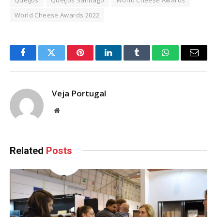
World Cheese Awards 2022
Facebook
Twitter
Pinterest
LinkedIn
Tumblr
WhatsApp
Email
Veja Portugal
Website
Related
Posts