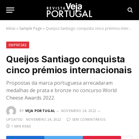
Início
»
Sample Page
»
Queijos Santiago conquista cinco prémios internacionais
EMPRESAS
Queijos Santiago conquista
cinco prémios internacionais
Propostas da marca portuguesa arrecadaram
medalhas de prata e bronze no concurso World
Cheese Awards 2022.
BY
VEJA PORTUGAL
NOVEMBRO 24, 2022
UPDATED:
NOVEMBRO 24, 2022
SEM COMENTÁRIOS
1 MIN READ