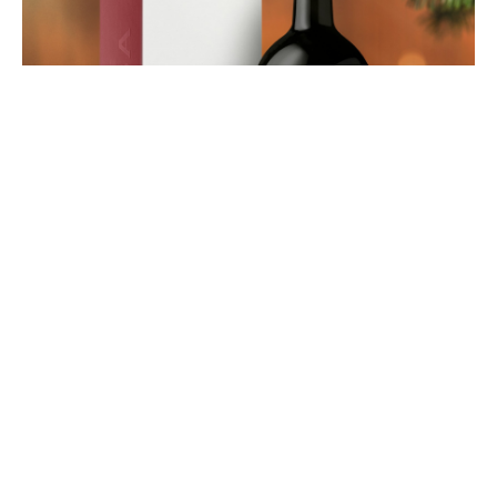
A Adega de Borba está atenta aos hábitos dos
consumidores e procura a cada nova introdução no
mercado acrescentar valor. É com esse pretexto que é
apresentado o vinho tinto Adega de Borba 1,5L.
“Além do vinho, é também importante escolher a
capacidade certa”, destaca a marca, numa recente