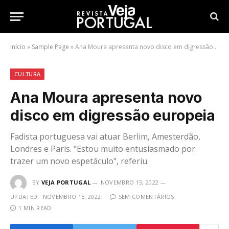
Início
»
Sample Page
»
Ana Moura apresenta novo disco em digressão europeia
CULTURA
Ana Moura apresenta novo
disco em digressão europeia
Fadista portuguesa vai atuar Berlim, Amesterdão,
Londres e Paris. "Estou muito entusiasmado por
trazer um novo espetáculo", referiu.
BY
VEJA PORTUGAL
NOVEMBRO 15, 2022
UPDATED:
NOVEMBRO 15, 2022
SEM COMENTÁRIOS
1 MIN READ