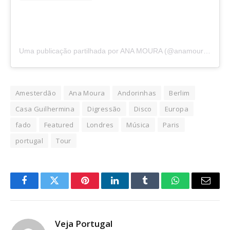
Uma publicação partilhada por ANA MOURA (@anamourafado)
Amesterdão
Ana Moura
Andorinhas
Berlim
Casa Guilhermina
Digressão
Disco
Europa
fado
Featured
Londres
Música
Paris
portugal
Tour
Facebook
Twitter
Pinterest
LinkedIn
Tumblr
WhatsApp
Email
Veja Portugal