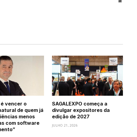
Website
 é vencer o
SAGALEXPO começa a
natural de quem já
divulgar expositores da
iências menos
edição de 2027
as com software
JULHO 21, 2026
mento”