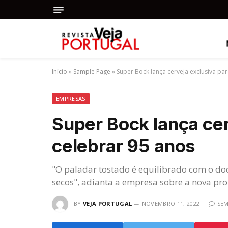
Início
»
Sample Page
»
Super Bock lança cerveja exclusiva pa
EMPRESAS
Super Bock lança cer
celebrar 95 anos
"O paladar tostado é equilibrado com o doc
secos", adianta a empresa sobre a nova pro
BY
VEJA PORTUGAL
NOVEMBRO 11, 2022
SE