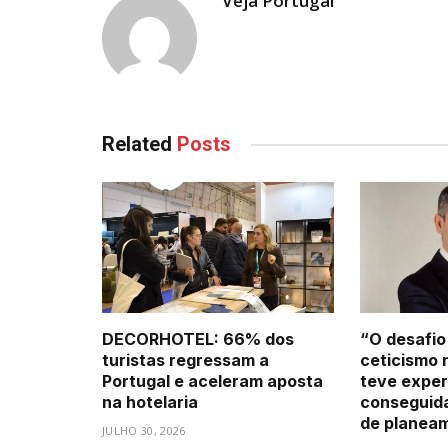
Veja Portugal
Related
Posts
DECORHOTEL: 66% dos
“O desafio
turistas regressam a
ceticismo 
Portugal e aceleram aposta
teve exper
na hotelaria
conseguid
de planea
JULHO 30, 2026