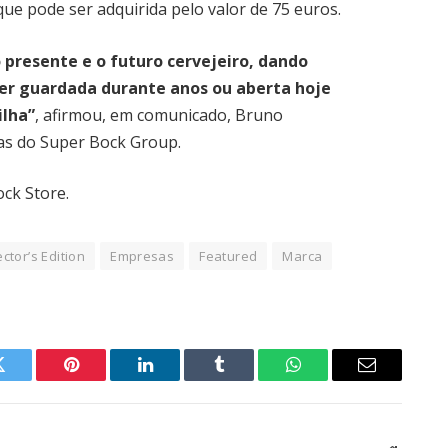
que pode ser adquirida pelo valor de 75 euros.
o presente e o futuro cervejeiro, dando
er guardada durante anos ou aberta hoje
lha”
, afirmou, em comunicado, Bruno
as do Super Bock Group.
ck Store.
ector’s Edition
Empresas
Featured
Marca
Twitter
Pinterest
LinkedIn
Tumblr
WhatsApp
Email