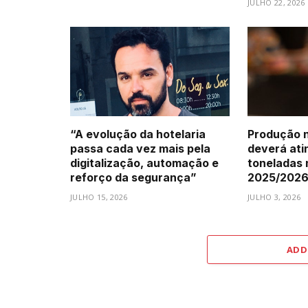
JULHO 22, 2026
“A evolução da hotelaria
Produção n
passa cada vez mais pela
deverá atin
digitalização, automação e
toneladas
reforço da segurança”
2025/202
JULHO 15, 2026
JULHO 3, 2026
ADD