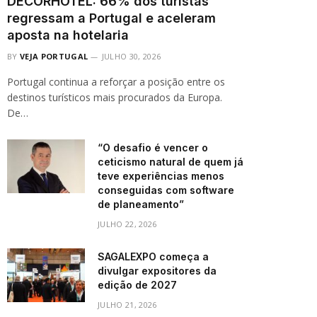
DECORHOTEL: 66% dos turistas
regressam a Portugal e aceleram
aposta na hotelaria
BY
VEJA PORTUGAL
JULHO 30, 2026
Portugal continua a reforçar a posição entre os
destinos turísticos mais procurados da Europa.
De…
“O desafio é vencer o
ceticismo natural de quem já
teve experiências menos
conseguidas com software
de planeamento”
JULHO 22, 2026
SAGALEXPO começa a
divulgar expositores da
edição de 2027
JULHO 21, 2026