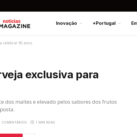
Inovação
+Portugal
E
ra celebrar 95 anos
veja exclusiva para
e dos maltes e elevado pelos sabores dos frutos
posta.
M COMENTÁRIOS
1 MIN READ