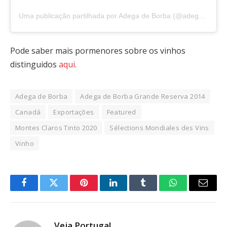
Uma publicação partilhada por Adega de Borba (@adegadeborba)
Pode saber mais pormenores sobre os vinhos
distinguidos
aqui
.
Adega de Borba
Adega de Borba Grande Reserva 2014
Canadá
Exportações
Featured
Montes Claros Tinto 2020
Sélections Mondiales des Vins
Vinho
Facebook
Twitter
Pinterest
LinkedIn
Tumblr
WhatsApp
Email
Veja Portugal