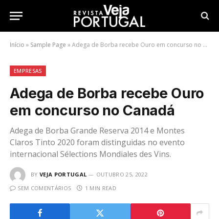
Início
»
Sample Page
»
Adega de Borba recebe Ouro em concurso no Canadá
EMPRESAS
Adega de Borba recebe Ouro
em concurso no Canadá
Adega de Borba Grande Reserva 2014 e Montes
Claros Tinto 2020 foram distinguidas no evento
internacional Sélections Mondiales des Vins.
BY
VEJA PORTUGAL
OUTUBRO 25, 2022
SEM COMENTÁRIOS
1 MIN READ