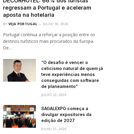
DECORHOTEL: 66% dos turistas
regressam a Portugal e aceleram
aposta na hotelaria
BY
VEJA PORTUGAL
JULHO 30, 2026
Portugal continua a reforçar a posição entre os
destinos turísticos mais procurados da Europa.
De…
“O desafio é vencer o
ceticismo natural de quem já
teve experiências menos
conseguidas com software
de planeamento”
JULHO 22, 2026
SAGALEXPO começa a
divulgar expositores da
edição de 2027
JULHO 21, 2026