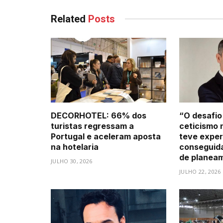
Related
Posts
DECORHOTEL: 66% dos
“O desafio
turistas regressam a
ceticismo 
Portugal e aceleram aposta
teve exper
na hotelaria
conseguid
de planea
JULHO 30, 2026
JULHO 22, 2026