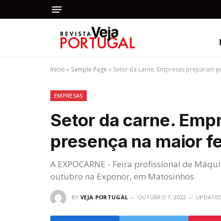
Início
»
Sample Page
»
Setor da carne. Empresas preparam pr
EMPRESAS
Setor da carne. Emp
presença na maior fe
A EXPOCARNE - Feira profissional de Máqui
outubro na Exponor, em Matosinhos.
BY
VEJA PORTUGAL
OUTUBRO 7, 2022
UPDATED