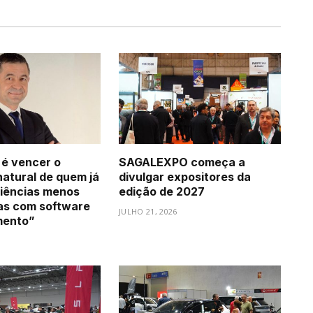
 é vencer o
SAGALEXPO começa a
natural de quem já
divulgar expositores da
iências menos
edição de 2027
as com software
JULHO 21, 2026
mento”