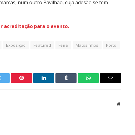
marcas, num outro Pavilhão, cuja adesão se tem
er acreditação para o evento.
Exposição
Featured
Feira
Matosinhos
Porto
Twitter
Pinterest
LinkedIn
Tumblr
WhatsApp
Email
Website