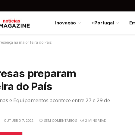
Inovação
+Portugal
E
esença na maior feira do País
resas preparam
ira do País
nas e Equipamentos acontece entre 27 e 29 de
:
OUTUBRO 7, 2022
SEM COMENTÁRIOS
2 MINS READ