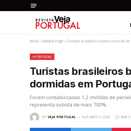
Início
»
Sample Page
»
Turistas brasileiros batem recorde d
+PORTUGAL
Turistas brasileiros
dormidas em Portug
Foram contabilizadas 1,2 milhões de perno
representa subida de mais 700%.
BY
VEJA PORTUGAL
OUTUBRO 3, 2022
SEM 