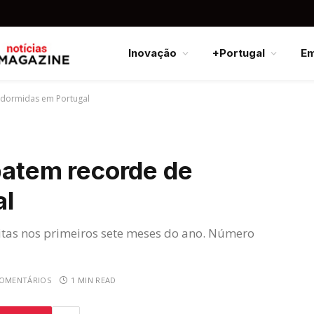
Inovação
+Portugal
E
e dormidas em Portugal
 batem recorde de
al
itas nos primeiros sete meses do ano. Número
COMENTÁRIOS
1 MIN READ