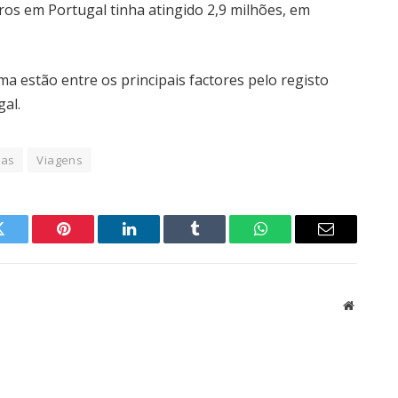
ros em Portugal tinha atingido 2,9 milhões, em
oma estão entre os principais factores pelo registo
gal.
tas
Viagens
Twitter
Pinterest
LinkedIn
Tumblr
WhatsApp
Email
Website