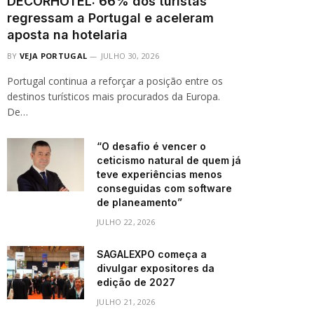
DECORHOTEL: 66% dos turistas
regressam a Portugal e aceleram
aposta na hotelaria
BY
VEJA PORTUGAL
JULHO 30, 2026
Portugal continua a reforçar a posição entre os
destinos turísticos mais procurados da Europa.
De…
“O desafio é vencer o
ceticismo natural de quem já
teve experiências menos
conseguidas com software
de planeamento”
JULHO 22, 2026
SAGALEXPO começa a
divulgar expositores da
edição de 2027
JULHO 21, 2026