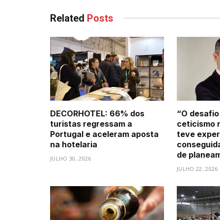
Related
Posts
DECORHOTEL: 66% dos
“O desafio
turistas regressam a
ceticismo 
Portugal e aceleram aposta
teve exper
na hotelaria
conseguid
de planea
JULHO 30, 2026
JULHO 22, 2026