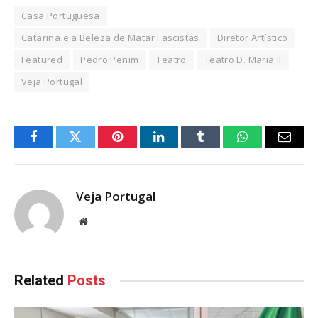
Casa Portuguesa
Catarina e a Beleza de Matar Fascistas
Diretor Artístico
Featured
Pedro Penim
Teatro
Teatro D. Maria II
Veja Portugal
Facebook
Twitter
Pinterest
LinkedIn
Tumblr
WhatsApp
Email
Veja Portugal
Website
Related
Posts