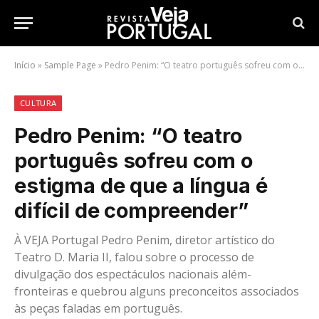
Início
»
Sample Page
»
Pedro Penim: “O teatro português sofreu com o estigma de que a língua é difícil de compreender”
CULTURA
Pedro Penim: “O teatro
português sofreu com o
estigma de que a língua é
difícil de compreender”
À VEJA Portugal Pedro Penim, diretor artístico do
Teatro D. Maria II, falou sobre o processo de
divulgação dos espectáculos nacionais além-
fronteiras e quebrou alguns preconceitos associados
às peças faladas em português.