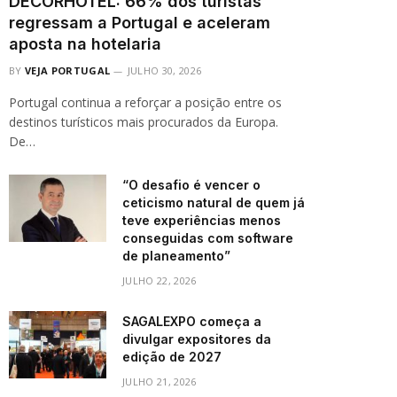
DECORHOTEL: 66% dos turistas
regressam a Portugal e aceleram
aposta na hotelaria
BY
VEJA PORTUGAL
JULHO 30, 2026
Portugal continua a reforçar a posição entre os
destinos turísticos mais procurados da Europa.
De…
“O desafio é vencer o
ceticismo natural de quem já
teve experiências menos
conseguidas com software
de planeamento”
JULHO 22, 2026
SAGALEXPO começa a
divulgar expositores da
edição de 2027
JULHO 21, 2026