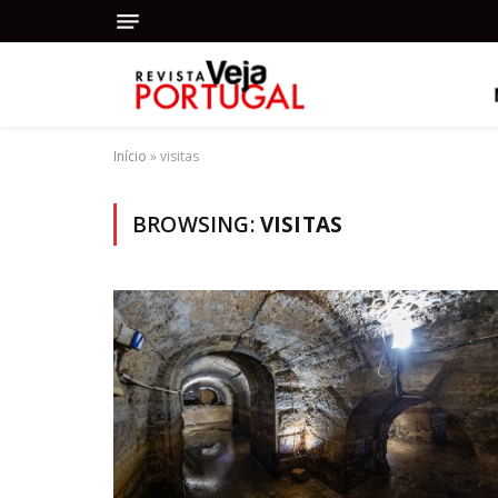
Início
»
visitas
BROWSING:
VISITAS