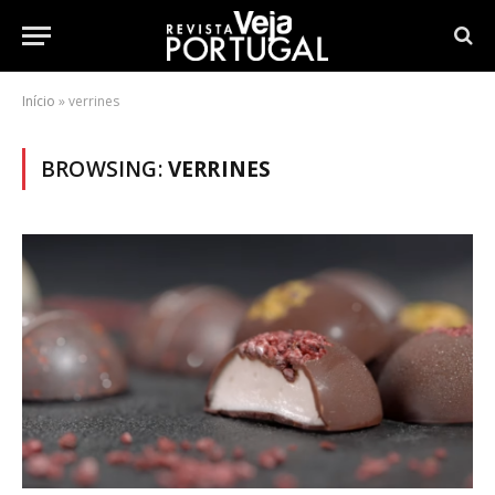
Início
»
verrines
BROWSING:
VERRINES