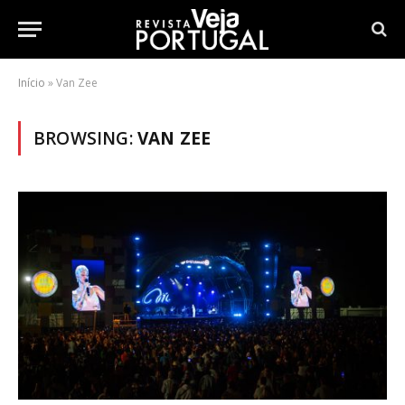
Início
»
Van Zee
BROWSING:
VAN ZEE