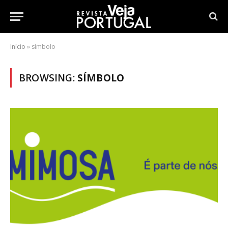
Início
»
símbolo
BROWSING:
SÍMBOLO