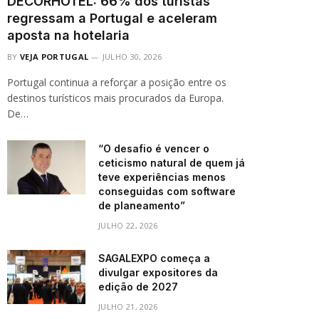
DECORHOTEL: 66% dos turistas
regressam a Portugal e aceleram
aposta na hotelaria
BY
VEJA PORTUGAL
JULHO 30, 2026
Portugal continua a reforçar a posição entre os
destinos turísticos mais procurados da Europa.
De…
“O desafio é vencer o
ceticismo natural de quem já
teve experiências menos
conseguidas com software
de planeamento”
JULHO 22, 2026
SAGALEXPO começa a
divulgar expositores da
edição de 2027
JULHO 21, 2026