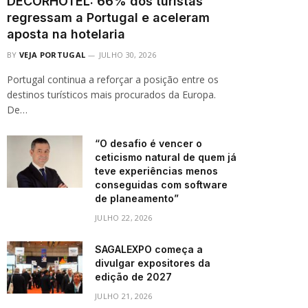
DECORHOTEL: 66% dos turistas
regressam a Portugal e aceleram
aposta na hotelaria
BY
VEJA PORTUGAL
JULHO 30, 2026
Portugal continua a reforçar a posição entre os
destinos turísticos mais procurados da Europa.
De…
“O desafio é vencer o
ceticismo natural de quem já
teve experiências menos
conseguidas com software
de planeamento”
JULHO 22, 2026
SAGALEXPO começa a
divulgar expositores da
edição de 2027
JULHO 21, 2026