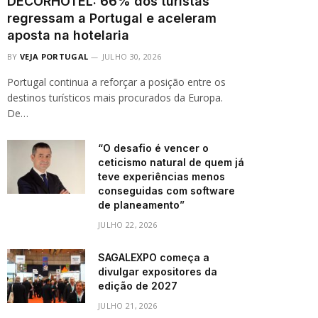
DECORHOTEL: 66% dos turistas
regressam a Portugal e aceleram
aposta na hotelaria
BY
VEJA PORTUGAL
JULHO 30, 2026
Portugal continua a reforçar a posição entre os
destinos turísticos mais procurados da Europa.
De…
“O desafio é vencer o
ceticismo natural de quem já
teve experiências menos
conseguidas com software
de planeamento”
JULHO 22, 2026
SAGALEXPO começa a
divulgar expositores da
edição de 2027
JULHO 21, 2026