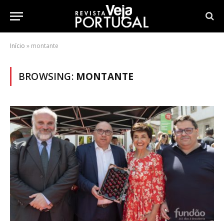
Início
»
montante
BROWSING:
MONTANTE