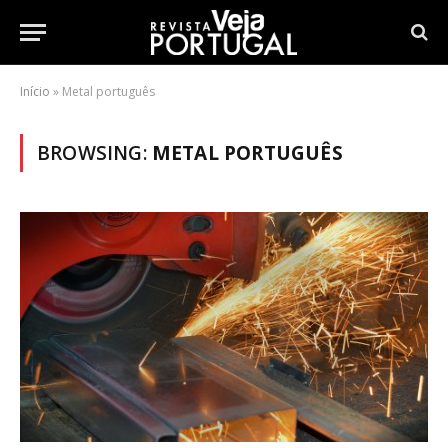
Início
»
Metal português
BROWSING:
METAL PORTUGUÊS