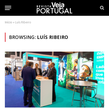
Início
»
Luís Ribeiro
BROWSING:
LUÍS RIBEIRO