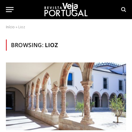
Início
»
Lioz
BROWSING:
LIOZ