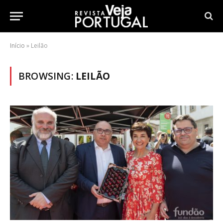
Início
»
Leilão
BROWSING:
LEILÃO