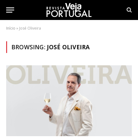
Início
»
José Oliveira
BROWSING:
JOSÉ OLIVEIRA